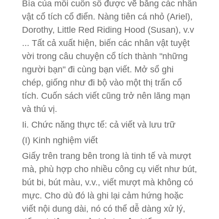
Bìa của mỗi cuốn sổ được vẽ bằng các nhân
vật cổ tích cổ điển. Nàng tiên cá nhỏ (Ariel),
Dorothy, Little Red Riding Hood (Susan), v.v
... Tất cả xuất hiện, biến các nhân vật tuyệt
vời trong câu chuyện cổ tích thành "những
người bạn" đi cùng bạn viết. Mở sổ ghi
chép, giống như đi bộ vào một thị trấn cổ
tích. Cuốn sách viết cũng trở nên lãng mạn
và thú vị.
Ii. Chức năng thực tế: cả viết và lưu trữ
(I) Kinh nghiệm viết
Giấy trên trang bên trong là tinh tế và mượt
mà, phù hợp cho nhiều công cụ viết như bút,
bút bi, bút màu, v.v., viết mượt mà không có
mực. Cho dù đó là ghi lại cảm hứng hoặc
viết nội dung dài, nó có thể dễ dàng xử lý,