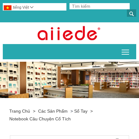
tiếng Việt


Chuy
Trang Chủ
>
Các Sản Phẩm
>
Sổ Tay
>
Notebook Câu Chuyện Cổ Tích