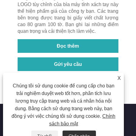
LOGO tùy chỉnh của bìa máy tính xách tay này
thể hiện phẩm giá của công ty bạn. Các trang
bên trong được trang bị giấy viết chất lượng
cao 80 gram 100 tờ. Bạn ghi lại những điểm
quan trọng và cải thiện lịch làm việc.
Đọc thêm
Gửi yêu cầu
X
<
1
2
3
4
5
>
Chúng tôi sử dụng cookie để cung cấp cho bạn
trải nghiệm duyệt web tốt hơn, phân tích lưu
lượng truy cập trang web và cá nhân hóa nội
dung. Bằng cách sử dụng trang web này, bạn
đồng ý với việc chúng tôi sử dụng cookie.
Chính
sách bảo mật
Bản quyền © 2023 Công ty TNHH Văn phòng phẩm Tô Châu
Aiyide. Mọi quyền được bảo lưu.