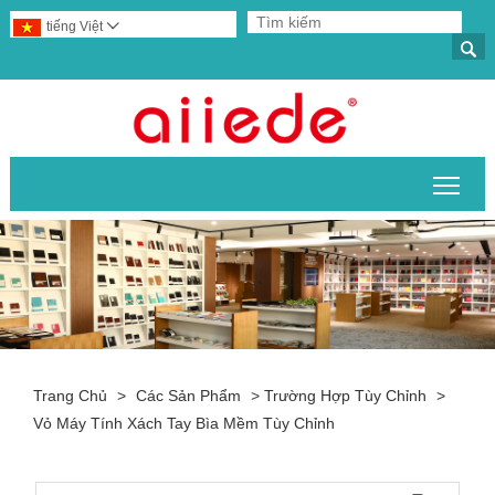
tiếng Việt


Chuy
Trang Chủ
>
Các Sản Phẩm
>
Trường Hợp Tùy Chỉnh
>
Vỏ Máy Tính Xách Tay Bìa Mềm Tùy Chỉnh