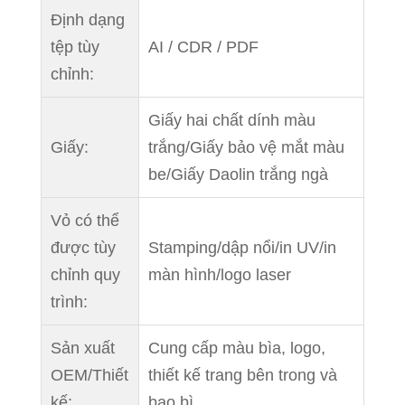
Định dạng
tệp tùy
AI / CDR / PDF
chỉnh:
Giấy hai chất dính màu
Giấy:
trắng/Giấy bảo vệ mắt màu
be/Giấy Daolin trắng ngà
Vỏ có thể
được tùy
Stamping/dập nổi/in UV/in
chỉnh quy
màn hình/logo laser
trình:
Sản xuất
Cung cấp màu bìa, logo,
OEM/Thiết
thiết kế trang bên trong và
kế:
bao bì